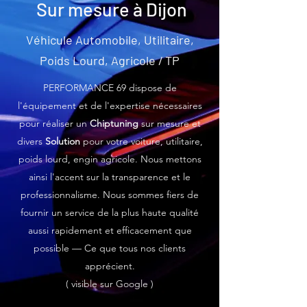
Sur mesure à
Dijon
Véhicule Automobile, Utilitaire,
Poids Lourd, Agricole / TP
PERFORMANCE 69 dispose de
l'équipement et de l'expertise nécessaires
pour réaliser un
Chiptuning
sur mesure et
divers
Solution
pour votre voiture, utilitaire,
poids lourd, engin agricole. Nous mettons
ainsi l'accent sur la transparence et le
professionnalisme. Nous sommes fiers de
fournir un service de la plus haute qualité
aussi rapidement et efficacement que
possible — Ce que tous nos clients
apprécient.
( visible sur Google )